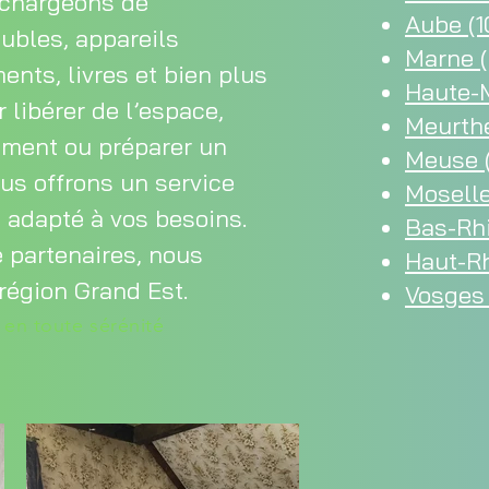
s chargeons de
Aube (1
ubles, appareils
Marne (
nts, livres et bien plus
Haute-M
 libérer de l’espace,
Meurthe
ment ou préparer un
Meuse 
ous offrons un service
Moselle
t adapté à vos besoins.
Bas-Rhi
 partenaires, nous
Haut-Rh
région Grand Est.
Vosges 
n en toute sérénité