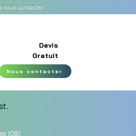
 à nous contacter
Devis
Gratuit
Nous contacter
st.
es (08)