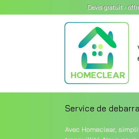
Devis gratuit - off
Service de debarra
Avec Homeclear, simplif