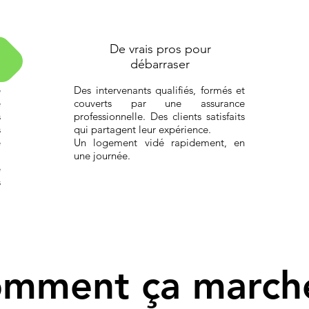
De vrais pros pour
débarraser
e
Des intervenants qualifiés, formés et
e
couverts par une assurance
s
professionnelle. Des clients satisfaits
s
qui partagent leur expérience.
e
Un logement vidé rapidement, en
,
une journée.
e
s
mment ça march