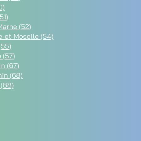
0)
51)
arne (52)
-et-Moselle (54)
(55)
 (57)
n (67)
in (68)
(88)