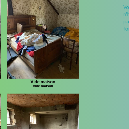
V
n'
p
fo
Vide maison
Vide maison