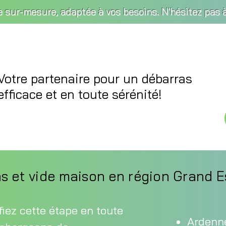
re sur-mesure, adaptée à vos besoins. N'hésitez pas
Votre partenaire pour un débarras
efficace et en toute sérénité!
s et vide maison en région Grand E
iez cette étape en toute
Ardenn